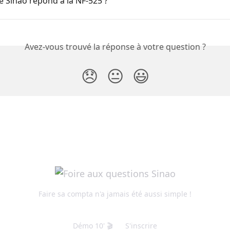
e Sinao répond à la NF-525 ?
Avez-vous trouvé la réponse à votre question ?
😞
😐
😃
Faire sa compta n'a jamais été aussi simple !
Démo 10' 🎬
S'inscrire